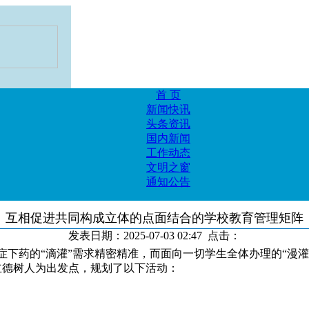
首 页
新闻快讯
头条资讯
国内新闻
工作动态
文明之窗
通知公告
互相促进共同构成立体的点面结合的学校教育管理矩阵
发表日期：2025-07-03 02:47 点击：
“滴灌”需求精密精准，而面向一切学生全体办理的“漫灌”
立德树人为出发点，规划了以下活动：