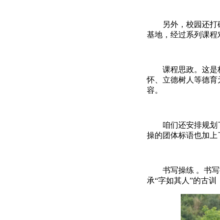
另外，校园还打破
基地，经过系列
课程思政。这是
怀、立德树人等
容。
咱们还安排规划了以“家
操的团体标语也加上了“强
书写操练 。书写操
承“字如其人”的古训