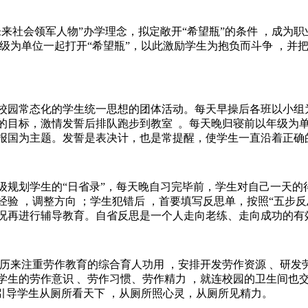
领军人物”办学理念，拟定敞开“希望瓶”的条件 ，成为
 ，以班级为单位一起打开“希望瓶”，以此激励学生为抱负而斗争 
园常态化的学生统一思想的团体活动。每天早操后各班以小组为单位进
天的目标，激情发誓后排队跑步到教室  。每天晚归寝前以年级为
国为主题。发誓是表决计，也是常提醒，使学生一直沿着正确
各年级规划学生的“日省录”，每天晚自习完毕前，学生对自己一
，总结经验 ，调整方向 ；学生犯错后 ，首要填写反思单，按照“
况再进行辅导教育。自省反思是一个人走向老练、走向成功的有效途
园历来注重劳作教育的综合育人功用 ，安排开发劳作资源 、研发劳作课
学生的劳作意识 、劳作习惯、劳作精力 ，就连校园的卫生间
引导学生从厕所看天下 ，从厕所照心灵，从厕所见精力。