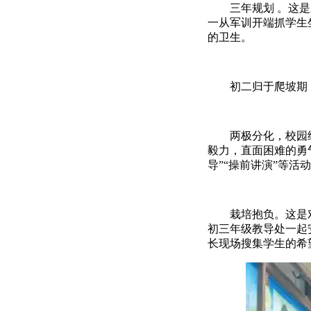
三年规划 。这是对
一从军训开端抓学生坐站行
的卫生。
初二归于爬坡期
两极分化，校园
毅力，直面困难的
导”“操前讲演”等活动教会
栽培抱负。这
初三年级教导处一起安
长现场搜集学生的希望