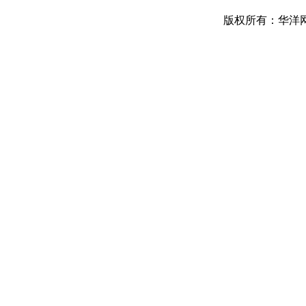
版权所有：华洋网,www