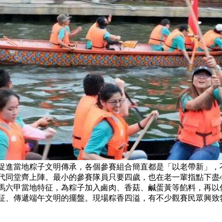
進當地粽子文明傳承，各個參賽組合簡直都是「以老帶新」，
代同堂齊上陣。最小的參賽隊員只要四歲，也在老一輩指點下盡
馬六甲當地特征，為粽子加入鹵肉、香菇、鹹蛋黃等餡料，再以
征、傳遞端午文明的擺盤。現場粽香四溢，有不少觀賽民眾興致