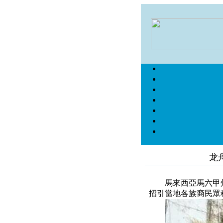
龙
馬來西亞馬六甲州「
招引當地各族裔民眾