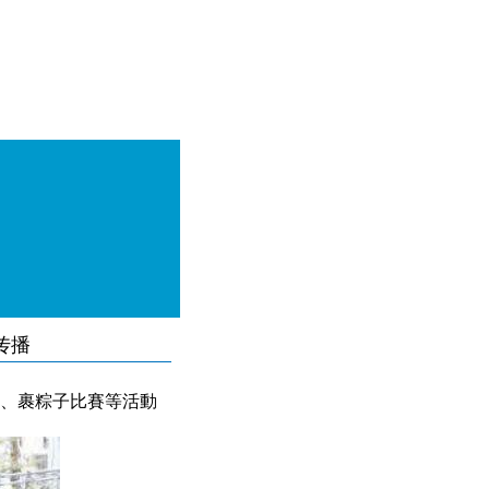
传播
、裹粽子比賽等活動