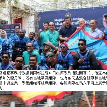
產事務行政議員阿都拉薩18日出席系列活動開幕式，他還為
參加的龍舟隊，既有當地華裔組隊、也有各民族混合組隊和當地
國中資企業、學術組織等組織組隊。各龍舟隊在馬六甲河上展示
彩。