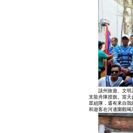
該州旅遊、文明及遺
支龍舟隊授旗。當天
眾組隊，還有來自我
和遊客在河邊圍觀喝