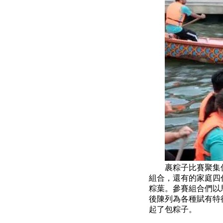
裹粽子比賽聚集促
組合，還有的家庭四
粽葉。參賽組合們以
後陳列為各種賦有特
起了包粽子。