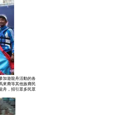
參加遊龍舟活動的各
馬來裔等其他族裔民
龍舟，招引眾多民眾